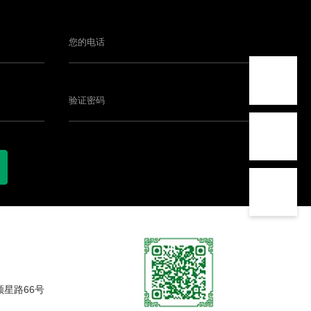
镇顺星路66号