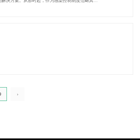
量的解决方案。从那时起，作为感染控制制度范畴其中
9
›