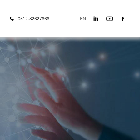
0512-82627666
EN
666
EN