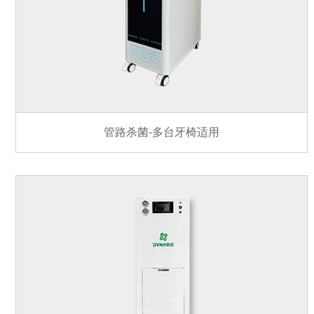
管路杀菌-多台牙椅适用