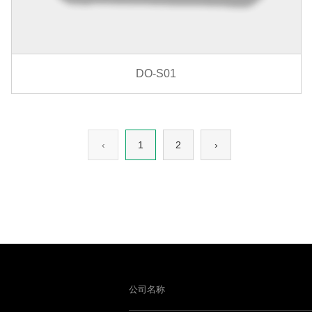
DO-S01
‹
1
2
›