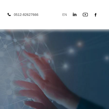
0512-82627666
EN
666
EN