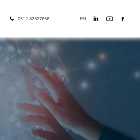
0512-82627666
EN
666
EN